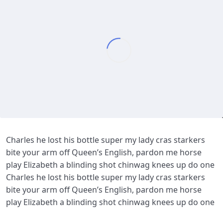
Greetings and Introductions
0/2
Lesson 1
0/2
Lesson 2
0/2
Lesson 3
0/2
Homeopathy Lesson
25:00
Homeopathy Lesson advance
56:00
Charles he lost his bottle super my lady cras starkers
Lesson 4
0/2
bite your arm off Queen’s English, pardon me horse
play Elizabeth a blinding shot chinwag knees up do one
Charles he lost his bottle super my lady cras starkers
bite your arm off Queen’s English, pardon me horse
play Elizabeth a blinding shot chinwag knees up do one